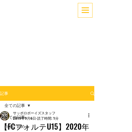
「できない」を「できる」へ。
～サッカーでココロとカラダを育てよう！～
札幌中央区少年サッカー
サッポロボーイズ
記事
全ての記事
サッポロボーイズスタッフ
全ての記事
2019年9月6日
読了時間: 1分
【FCフォルテU15】2020年
今すぐ始める