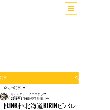
「できない」を「できる」へ。
～サッカーでココロとカラダを育てよう！～
札幌中央区少年サッカー
サッポロボーイズ
記事
全ての記事
サッポロボーイズスタッフ
全ての記事
2019年9月6日
読了時間: 1分
【LINK】北海道KIRINビバレ
今すぐ始める