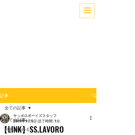
「できない」を「できる」へ。
～サッカーでココロとカラダを育てよう！～
札幌中央区少年サッカー
サッポロボーイズ
記事
全ての記事
サッポロボーイズスタッフ
全ての記事
2019年9月5日
読了時間: 1分
【LINK】SS.LAVORO
今すぐ始める