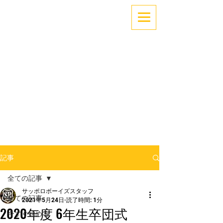
「できない」を「できる」へ。
～サッカーでココロとカラダを育てよう！～
札幌中央区少年サッカー
サッポロボーイズ
記事
全ての記事
サッポロボーイズスタッフ
全ての記事
2021年5月24日
読了時間: 1分
2020年度 6年生卒団式
今すぐ始める