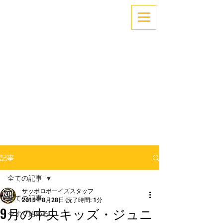
「できない」を「できる」へ。
～サッカーでココロとカラダを育てよう！～
札幌中央区少年サッカー
サッポロボーイズ
記事
全ての記事
サッポロボーイズスタッフ
全ての記事
2019年8月28日
読了時間: 1分
9月の中央キッズ・ジュニ
今すぐ始める