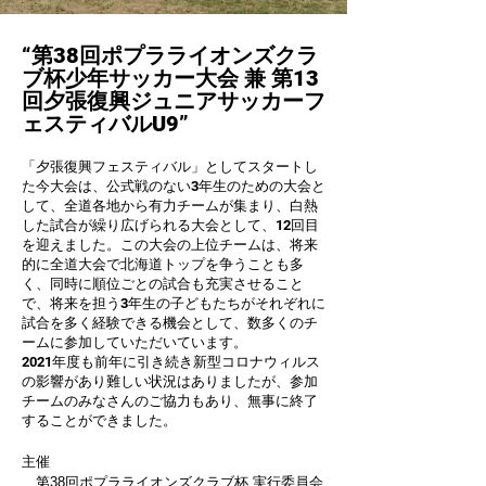
“第38回ポプラライオンズクラ
ブ杯少年サッカー大会 兼 第13
回夕張復興ジュニアサッカーフ
ェスティバルU9”
「夕張復興フェスティバル」としてスタートし
た今大会は、公式戦のない3年生のための大会と
して、全道各地から有力チームが集まり、白熱
した試合が繰り広げられる大会として、12回目
を迎えました。この大会の上位チームは、将来
的に全道大会で北海道トップを争うことも多
く、同時に順位ごとの試合も充実させること
で、将来を担う3年生の子どもたちがそれぞれに
試合を多く経験できる機会として、数多くのチ
ームに参加していただいています。
​2021年度も前年に引き続き新型コロナウィルス
の影響があり難しい状況はありましたが、参加
チームのみなさんのご協力もあり、無事に終了
することができました。
主催
第38回ポプラライオンズクラブ杯 実行委員会