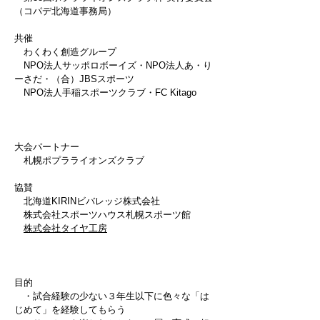
（コパデ北海道事務局）
共催
わくわく創造グループ
NPO法人サッポロボーイズ・NPO法人あ・り
ーさだ・（合）JBSスポーツ
NPO法人手稲スポーツクラブ・FC Kitago
大会パートナー
札幌ポプラライオンズクラブ
協賛
北海道KIRINビバレッジ株式会社
株式会社スポーツハウス札幌スポーツ館
株式会社タイヤ工房
目的
・試合経験の少ない３年生以下に色々な「は
じめて」を経験してもらう