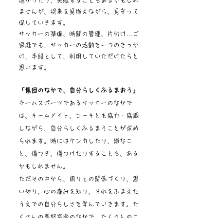
遅かったり、失敗することもあるかもしれ
ませんが、将来を見据えながら、見守って
促していきます。
サッカーの準備、時間の管理、片付け…ご
家庭でも、サッカーの活動を一つのきっか
け、手段として、利用していただけたらと
思います。
「集団のなかで、自分らしくふるまおう」
チームスポーツであるサッカーのなかで
は、チームメイト、コーチとも協力・協調
しながら、自分らしくふるまうことが求め
られます。時にはケンカしたり、嫌なこ
と、傷つき、傷つけたりすることも、ある
かもしれません。
ただその中から、周りとの関係づくり、思
いやり、心の痛みを知り、それをふまえた
うえでの自分らしさを学んでいきます。た
くさんの喜怒哀楽のなかで、たくさんのこ