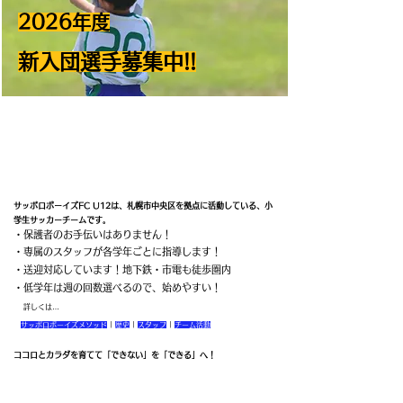
2026年度
新入団選手募集中!!
サッポロボーイズって？
サッポロボーイズFC U12は、札幌市中央区を拠点に活動している、小
学生サッカーチームです。
・保護者のお手伝いはありません！
・専属のスタッフが各学年ごとに指導します！
・送迎対応しています！地下鉄・市電も徒歩圏内
​・低学年は週の回数選べるので、始めやすい！
詳しくは…
サッポロボーイズメソッド
|
歴史
|
スタッフ
|
チーム活動
ココロとカラダを育てて「できない」を「できる」へ！